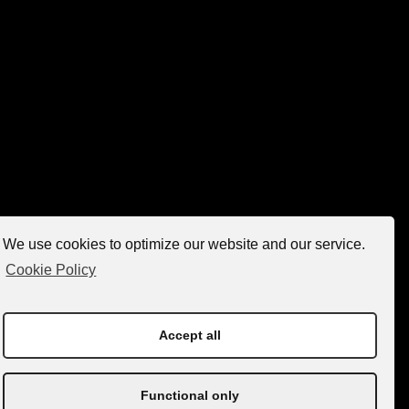
We use cookies to optimize our website and our service.
Cookie Policy
24/7
Accept all
Tractari auto pentru toate
tipurile de vehicule oriunde
Functional only