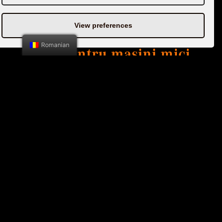
in Europa. Oferim servicii
View preferences
prompte de tractare auto,
Romanian
atat pentru masini mici
(autoturisme, SUV-uri) dar
si microbuze sau
autoutilitare pana la 3,5 t