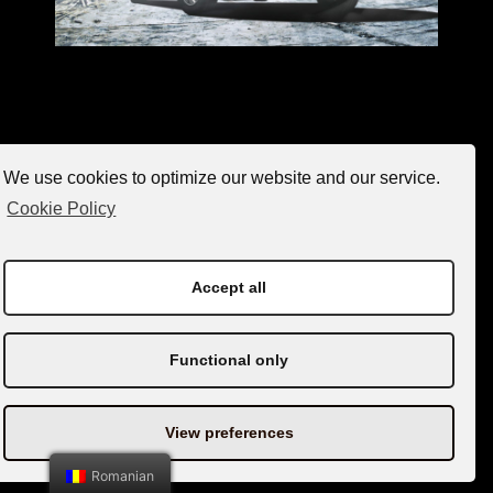
We use cookies to optimize our website and our service.
Curtain Side
Cookie Policy
Greutate(kg): 1.100
Accept all
Dimensiuni(cm):
400*200*200
Functional only
Locuri Europalete: 8
View preferences
Romanian